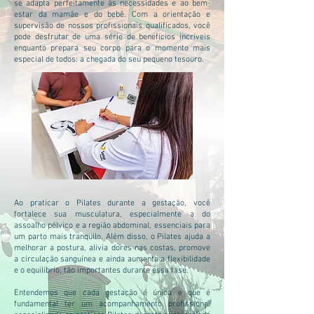
se adapta perfeitamente às necessidades e ao bem-
estar da mamãe e do bebê. Com a orientação e
supervisão de nossos profissionais qualificados, você
pode desfrutar de uma série de benefícios incríveis
enquanto prepara seu corpo para o momento mais
especial de todos: a chegada do seu pequeno tesouro.
Ao praticar o Pilates durante a gestação, você
fortalece sua musculatura, especialmente a do
assoalho pélvico e a região abdominal, essenciais para
um parto mais tranquilo. Além disso, o Pilates ajuda a
melhorar a postura, alivia dores nas costas, promove
a circulação sanguínea e ainda aumenta a flexibilidade
e o equilíbrio, tão importantes durante essa fase.
Entendemos que cada gestação é única e que é
fundamental ter um acompanhamento profissional