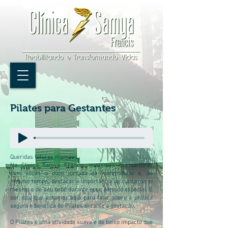
Pilates para Gestantes
Queridas futuras mamães,
Na Clínica Samya Francis, queremos compartilhar
com vocês a doce jornada da maternidade e, ao
mesmo tempo, destacar a importância de cuidar de si
mesma e de seu bebê durante esse período especial. É
por isso que estamos aqui para falar sobre a prática
segura e benéfica do Pilates durante a gestação.
O Pilates é uma atividade suave e de baixo impacto que