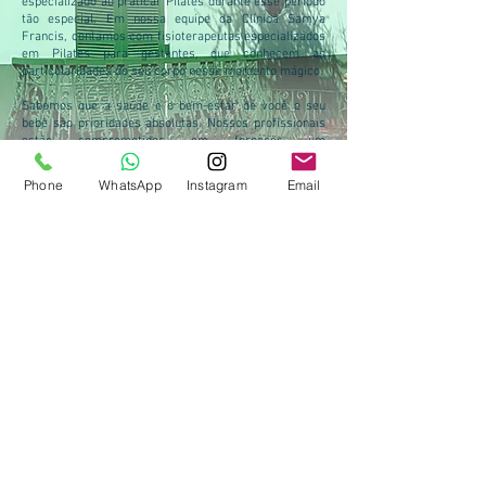
especializado ao praticar Pilates durante esse período
tão especial. Em nossa equipe da Clínica Samya
Francis, contamos com fisioterapeutas especializados
em Pilates para gestantes, que conhecem as
particularidades do seu corpo nesse momento mágico.
Sabemos que a saúde e o bem-estar de você e seu
bebê são prioridades absolutas. Nossos profissionais
estão comprometidos em fornecer um
acompanhamento personalizado e seguro para
garantir que você se sinta confortável em todas as
Phone
WhatsApp
Instagram
Email
etapas da sua jornada maternal.
Não hesite em nos procurar para agendar uma
avaliação e conhecer melhor os benefícios do Pilates
durante a gestação. Estamos aqui para responder a
todas as suas dúvidas e oferecer a você o suporte
necessário para uma gravidez tranquila e saudável.
Lembre-se, querida mamãe, que você e seu bebê são
preciosos, e merecem o melhor cuidado possível.
Confie em nossa equipe dedicada e experimente o
maravilhoso mundo do Pilates durante a gestação na
Clínica Samya Francis.
Com carinho,
Equipe Clínica Samya Francis