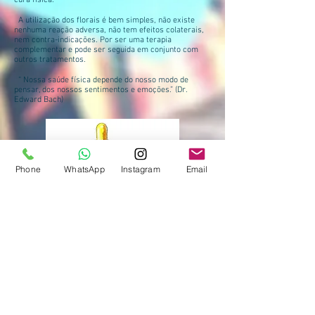
cura física.
A utilização dos florais é bem simples, não existe
nenhuma reação adversa, não tem efeitos colaterais,
nem contra-indicações. Por ser uma terapia
complementar e pode ser seguida em conjunto com
outros tratamentos.
“ Nossa saúde física depende do nosso modo de
pensar, dos nossos sentimentos e emoções.” (Dr.
Edward Bach)
Phone
WhatsApp
Instagram
Email
Rua Frei Caneca, 280
(011) 4472-5832
Vila São Pedro
(011) 9.8185-9462
Santo André - SP