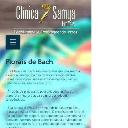
Florais de Bach
Os Florais de Bach são compostos que possuem a
essência energética das flores correspondentes.
Esses compostos são capazes de desenvolver ao
indivíduo o estado de equilíbrio.
Através de processos padronizados as flores
transferem para a água suas propriedades
terapêuticas.
Sua função é restaurar o equilíbrio das emoções,
tratar a pessoa e não a doença. O propósito do floral é
dar ao paciente o apoio, para que possa lutar contra as
doenças, harmonizando a depressão, a ansiedade, os
traumas e outros fatores emocionais que impedem a