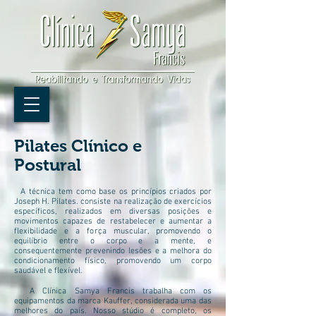
Pilates Clínico e
Postural
A técnica tem como base os princípios criados por
Joseph H. Pilates. ​consiste na realização de exercícios
específicos, realizados em diversas posições e
movimentos capazes de restabelecer e aumentar a
flexibilidade e a força muscular, promovendo o
equilíbrio entre o corpo e a mente, e
consequentemente prevenindo lesões e a melhora do
condicionamento físico, promovendo um corpo
saudável e flexível.
A Clínica Samya Francis trabalha com os
equipamentos da marca Kauffer, considerada uma das
melhores do país. Nosso stúdio é completo, os