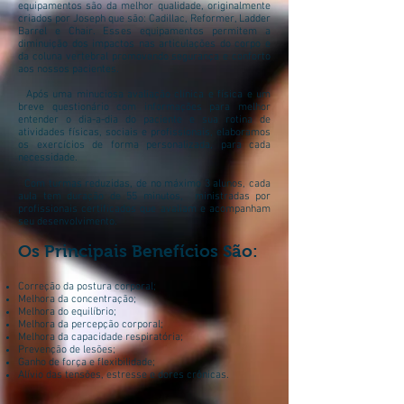
equipamentos são da melhor qualidade, originalmente
criados por Joseph que são: Cadillac, Reformer, Ladder
Barrel e Chair. Esses equipamentos permitem a
diminuição dos impactos nas articulações do corpo e
da coluna vertebral promovendo segurança e conforto
aos nossos pacientes.
Após uma minuciosa avaliação clínica e física e um
breve questionário com informações para melhor
entender o dia-a-dia do paciente e sua rotina de
atividades físicas, sociais e profissionais, elaboramos
os exercícios de forma personalizada, para cada
necessidade.
Com turmas reduzidas, de no máximo 3 alunos, cada
aula tem duração de 55 minutos, ministradas por
profissionais certificados que avaliam e acompanham
seu desenvolvimento.
Os Principais Benefícios São:
Correção da postura corporal;
Melhora da concentração;
Melhora do equilíbrio;
Melhora da percepção corporal;
Melhora da capacidade respiratória;
Prevenção de lesões;
Ganho de força e flexibilidade;
Alívio das tensões, estresse e dores crônicas.