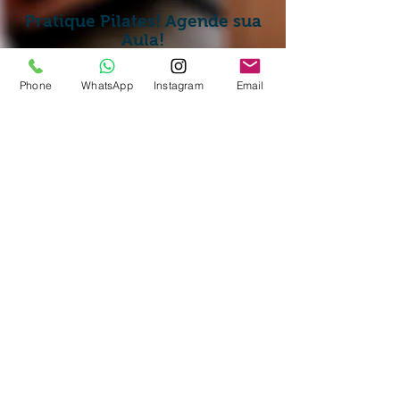
Pratique Pilates! Agende sua
Aula!
Phone
WhatsApp
Instagram
Email
Rua Frei Caneca, 280
(011) 4472-5832
Vila São Pedro
(011) 9.8185-9462
Santo André - SP