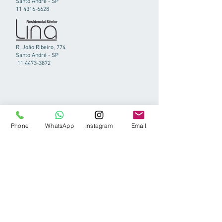
Santo André - SP
11 4316-6628
R. João Ribeiro, 774
Santo André - SP
11 4473-3872
Phone
WhatsApp
Instagram
Email
Rua Frei Caneca, 280
(011) 4472-5832
Vila São Pedro
(011) 9.8185-9462