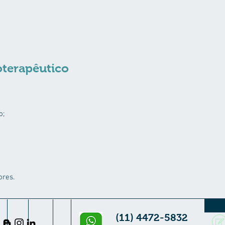
oterapêutico
o;
ores.
(11) 4472-5832