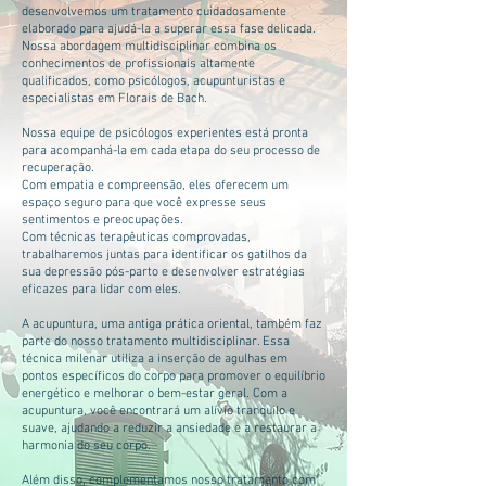
desenvolvemos um tratamento cuidadosamente
elaborado para ajudá-la a superar essa fase delicada.
Nossa abordagem multidisciplinar combina os
conhecimentos de profissionais altamente
qualificados, como psicólogos, acupunturistas e
especialistas em Florais de Bach.
Nossa equipe de psicólogos experientes está pronta
para acompanhá-la em cada etapa do seu processo de
recuperação.
Com empatia e compreensão, eles oferecem um
espaço seguro para que você expresse seus
sentimentos e preocupações.
Com técnicas terapêuticas comprovadas,
trabalharemos juntas para identificar os gatilhos da
sua depressão pós-parto e desenvolver estratégias
eficazes para lidar com eles.
A acupuntura, uma antiga prática oriental, também faz
parte do nosso tratamento multidisciplinar. Essa
técnica milenar utiliza a inserção de agulhas em
pontos específicos do corpo para promover o equilíbrio
energético e melhorar o bem-estar geral. Com a
acupuntura, você encontrará um alívio tranquilo e
suave, ajudando a reduzir a ansiedade e a restaurar a
harmonia do seu corpo.
Além disso, complementamos nosso tratamento com