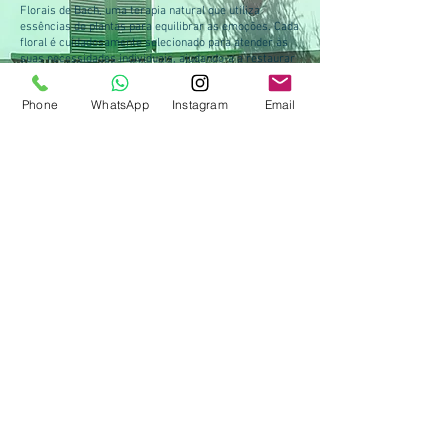
Florais de Bach, uma terapia natural que utiliza
essências de plantas para equilibrar as emoções. Cada
floral é cuidadosamente selecionado para atender às
suas necessidades individuais, ajudando-a a restaurar
o equilíbrio emocional e a encontrar serenidade na sua
jornada de maternidade.
Phone
WhatsApp
Instagram
Email
Na Clínica Samya Francis, acreditamos que a
combinação dessas abordagens integradas é
fundamental para promover uma recuperação
holística. Estamos aqui para apoiá-la, orientá-la e
proporcionar um ambiente acolhedor onde você possa
encontrar força, compreensão e esperança.
Não deixe que a depressão pós-parto afete sua
felicidade e alegria de ser mãe. Entre em contato
conosco hoje mesmo e dê o primeiro passo em direção
à sua recuperação. Estamos ansiosos para ajudá-la a
florescer novamente e viver plenamente essa fase tão
preciosa da sua vida.
Rua Frei Caneca, 280
(011) 4472-5832
Vila São Pedro
(011) 9.8185-9462
Santo André - SP