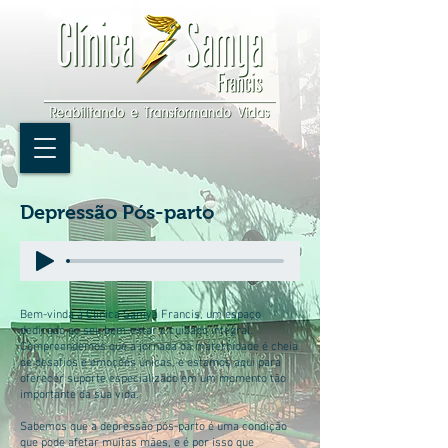
Depressão Pós-parto
Bem-vinda à Clínica Samya Francis, um espaço
dedicado ao seu bem-estar e cuidado integral.
Compreendemos que a jornada da maternidade é cheia
de desafios e emoções únicas, e estamos aqui para
oferecer suporte especializado em um momento tão
importante da sua vida.
Sabemos que a depressão pós-parto é uma condição
que pode afetar muitas mães, e é por isso que